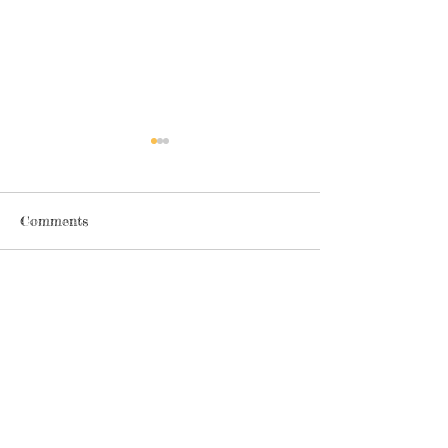
19/6 為本中心假期
3/4 - 7/4 為
19/6 為端午節假期，本中心
3/4 至 7/4 為復
Comments
休息一天
中心休息5天
Commenting on this post isn't
available anymore. Contact the site
owner for more info.
電話:
地址: