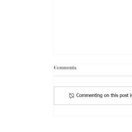
1/7 為本中心假期
Comments
1/7 為香港特別行政區成立紀念
日，本中心休息一天
Commenting on this post is