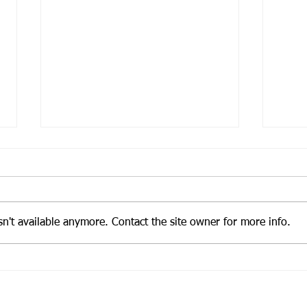
19/6 為本中心假期
3/4
19/6 為端午節假期，本中心休息
3/4
一天
休息
n't available anymore. Contact the site owner for more info.