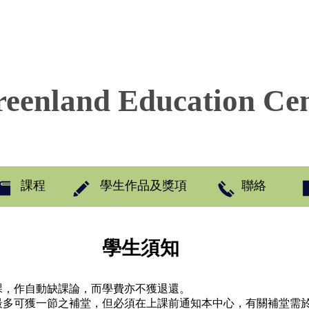
eenland Education Ce
課程
學生作品及獎項
聯絡
學生須知
課，作自動缺課論，而學費亦不獲退還。
最多可獲一節之補堂，但必須在上課前通知本中心，有關補堂需於