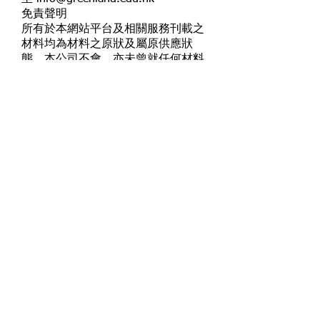
免責聲明
所有於本網站平台及相關服務刊載之
材料均為材料之原狀及屬原供應狀
態。本公司不會，亦未曾就任何材料
能否適用於某用途、有否侵權，或對
其兼容性、安全性或準確性作出任何
陳述或保證（不論明示或暗示）。
電話:
地址:
2691 2013
火炭駿景廣場G80A-
81A號舖
© 2026
Greenland
使用者協議
Education Centre
Whatsapp:
68504228