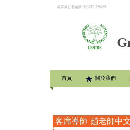
教育局註冊編號: 528757, 528765
Gr
首頁
關於我們
客席導師 趙老師中