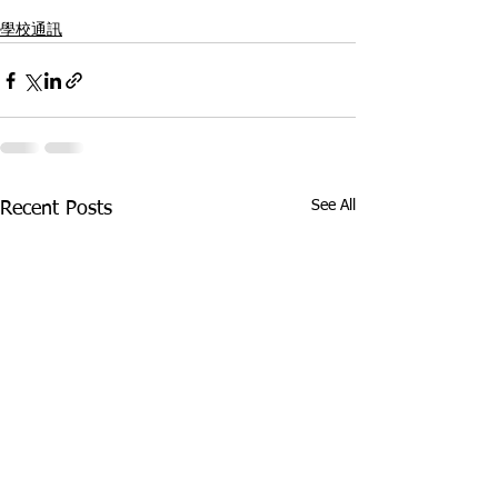
學校通訊
See All
Recent Posts