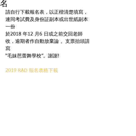
名
請自行下載報名表，以正楷清楚填寫，
連同考試費及身份証副本或出世紙副本
一份
於2018 年12 月6 日或之前交回老師
收，逾期者作自動放棄論 。支票抬頭請
寫
“毛妹芭蕾舞學校”。謝謝!
2019 RAD 報名表格下載