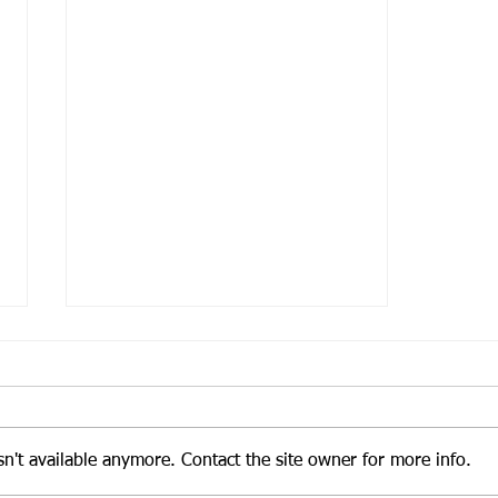
手作坊-瓶中玫瑰
n't available anymore. Contact the site owner for more info.