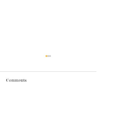
19/6 為本中心假期
3/4 - 7/4 為
19/6 為端午節假期，本中心
3/4 至 7/4 為復
Comments
休息一天
中心休息5天
Commenting on this post isn't
available anymore. Contact the site
owner for more info.