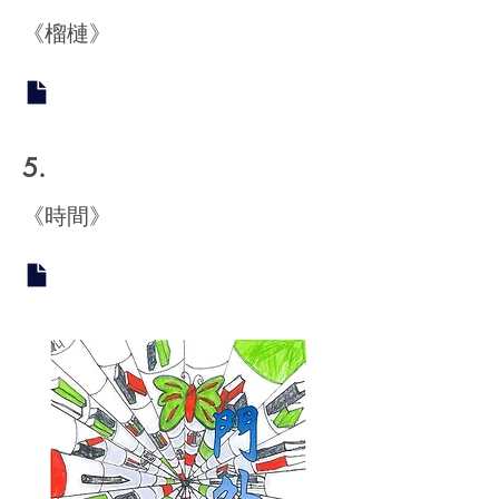
《榴槤》
5.
《時間》