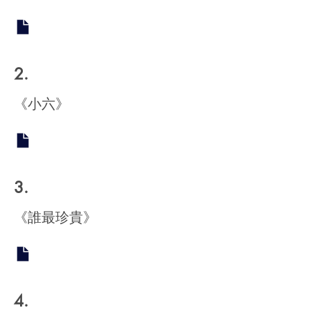
2.
​《小六》
3.
《誰最珍貴》
4.